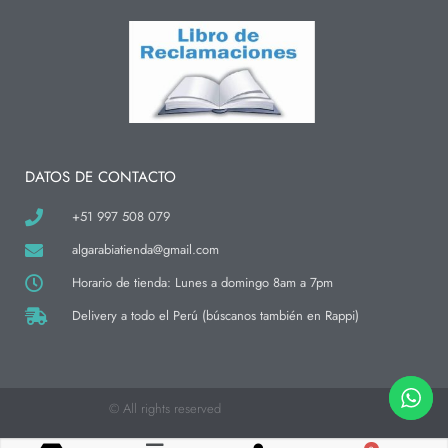
n
a
i
s
c
k
t
e
t
a
b
o
g
o
k
r
o
a
k
m
-
f
DATOS DE CONTACTO
+51 997 508 079
algarabiatienda@gmail.com
Horario de tienda: Lunes a domingo 8am a 7pm
Delivery a todo el Perú (búscanos también en Rappi)
© All rights reserved