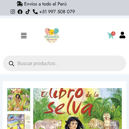
Envíos a todo el Perú
Ir
+51 997 508 079
al
contenido
0
Flyout
Menu
Búsqueda
de
productos
Libro
El
libro
de
la
selva
cantidad