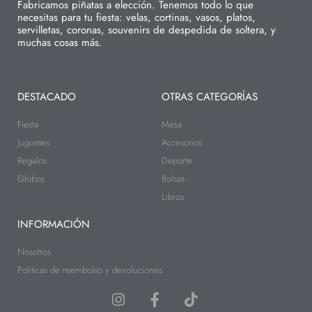
Fabricamos piñatas a elección. Tenemos todo lo que
necesitas para tu fiesta: velas, cortinas, vasos, platos,
servilletas, coronas, souvenirs de despedida de soltera, y
muchas cosas más.
DESTACADO
OTRAS CATEGORÍAS
Fiesta
Mesa
Juguetes
Accesorios
Regalos
Deporte
Globos
Bolsas
Libros
INFORMACIÓN
Nosotros
Politicas de reembolso y devoluciones
I
F
T