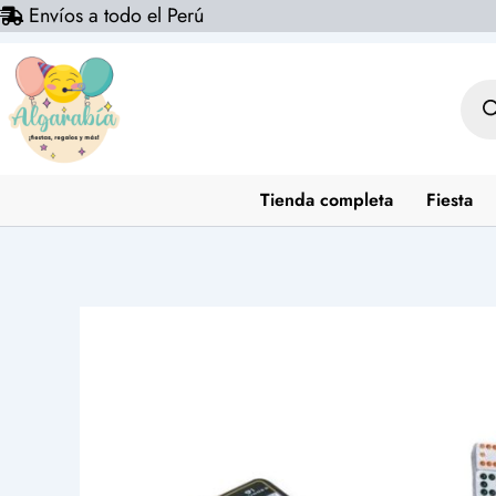
Envíos a todo el Perú
Ir
al
contenido
Bús
de
prod
Tienda completa
Fiesta