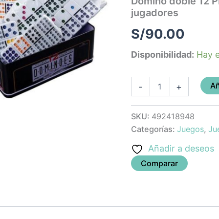
Domino doble 12 Pr
piezas
jugadores
para
12
S/
90.00
jugadores
cantidad
Disponibilidad:
Hay e
Añ
-
+
SKU:
492418948
Categorías:
Juegos
,
Ju
Añadir a deseos
Comparar