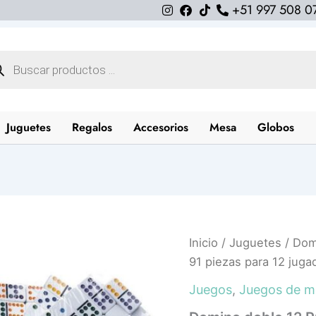
+51 997 508 0
queda
uctos
Juguetes
Regalos
Accesorios
Mesa
Globos
Domino
Inicio
/
Juguetes
/ Dom
doble
91 piezas para 12 juga
12
Profesional
Juegos
,
Juegos de m
de
91