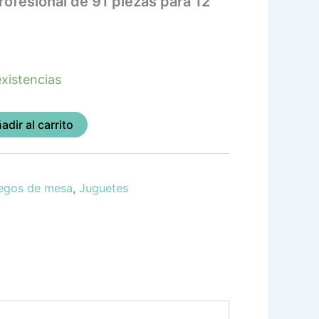
ofesional de 91 piezas para 12
xistencias
adir al carrito
egos de mesa
,
Juguetes