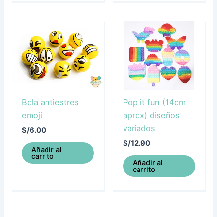
Bola antiestres
Pop it fun (14cm
emoji
aprox) diseños
variados
S/
6.00
S/
12.90
Añadir al
carrito
Añadir al
carrito