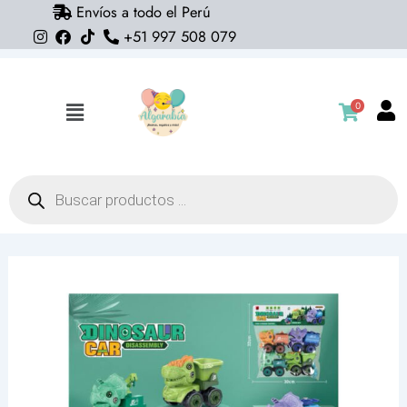
Envíos a todo el Perú
Ir
+51 997 508 079
al
contenido
0
Flyout
Menu
Búsqueda
de
productos
Dino
car
cantidad