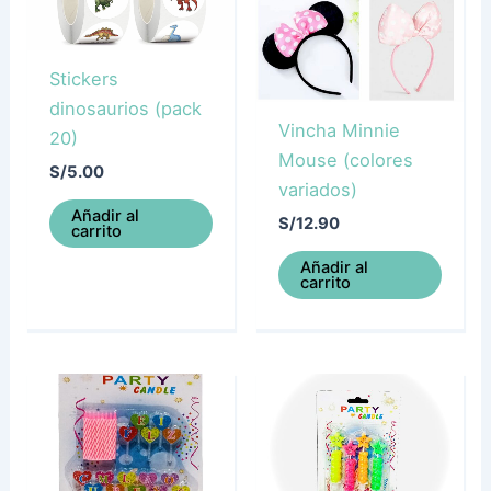
Stickers
dinosaurios (pack
Vincha Minnie
20)
Mouse (colores
S/
5.00
variados)
Añadir al
S/
12.90
carrito
Añadir al
carrito