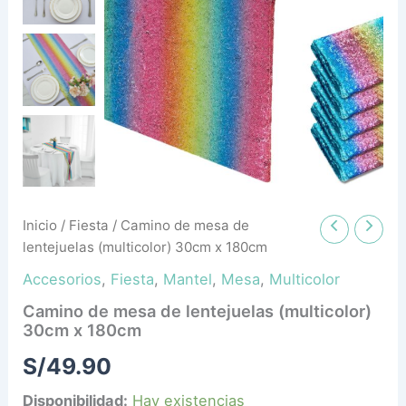
x
180cm
cantidad
Inicio
/
Fiesta
/ Camino de mesa de
lentejuelas (multicolor) 30cm x 180cm
Accesorios
,
Fiesta
,
Mantel
,
Mesa
,
Multicolor
Camino de mesa de lentejuelas (multicolor)
30cm x 180cm
S/
49.90
Disponibilidad:
Hay existencias