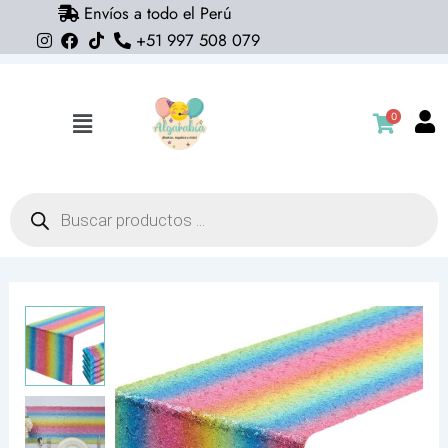
Envíos a todo el Perú
Ir
+51 997 508 079
al
contenido
0
Flyout
Menu
Búsqueda
de
productos
Camino
de
mesa
de
lentejuelas
(multicolor)
30cm