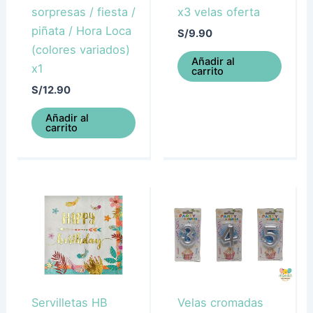
sorpresas / fiesta /
x3 velas oferta
piñata / Hora Loca
S/
9.90
(colores variados)
Añadir al
x1
carrito
S/
12.90
Añadir al
carrito
Servilletas HB
Velas cromadas