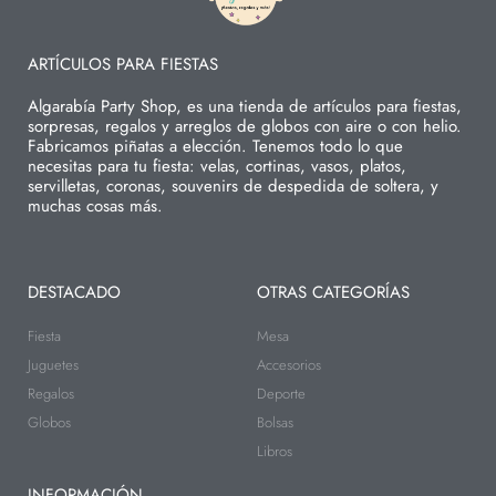
ARTÍCULOS PARA FIESTAS
Algarabía Party Shop, es una tienda de artículos para fiestas,
sorpresas, regalos y arreglos de globos con aire o con helio.
Fabricamos piñatas a elección. Tenemos todo lo que
necesitas para tu fiesta: velas, cortinas, vasos, platos,
servilletas, coronas, souvenirs de despedida de soltera, y
muchas cosas más.
DESTACADO
OTRAS CATEGORÍAS
Fiesta
Mesa
Juguetes
Accesorios
Regalos
Deporte
Globos
Bolsas
Libros
INFORMACIÓN