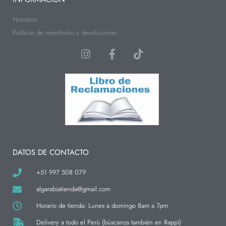
Nosotros
Politicas de reembolso y devoluciones
I
F
T
n
a
i
s
c
k
t
e
t
a
b
o
g
o
k
r
o
a
k
m
-
f
DATOS DE CONTACTO
+51 997 508 079
algarabiatienda@gmail.com
Horario de tienda: Lunes a domingo 8am a 7pm
Delivery a todo el Perú (búscanos también en Rappi)