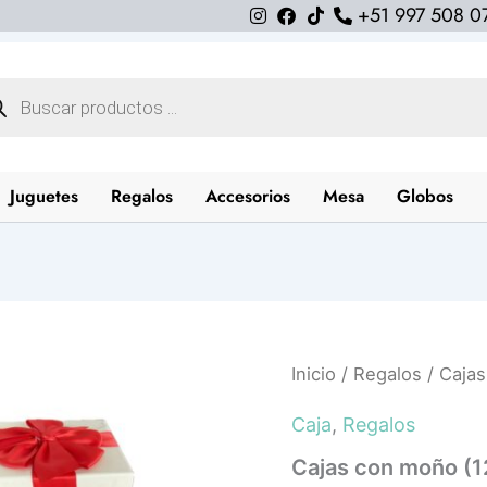
+51 997 508 0
queda
uctos
Juguetes
Regalos
Accesorios
Mesa
Globos
Inicio
/
Regalos
/ Cajas
Caja
,
Regalos
Cajas con moño (1