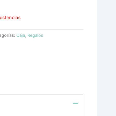
xistencias
egorías:
Caja
,
Regalos