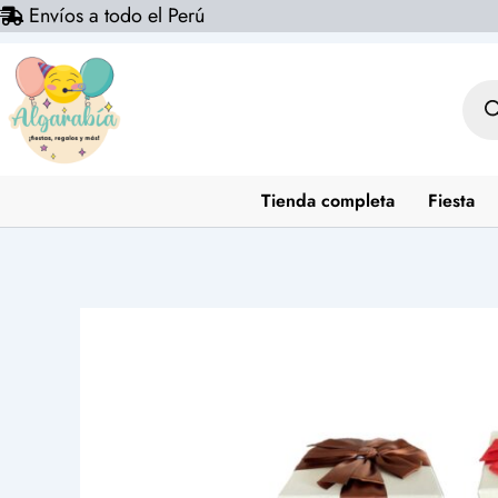
Envíos a todo el Perú
Ir
al
contenido
Bús
de
prod
Tienda completa
Fiesta