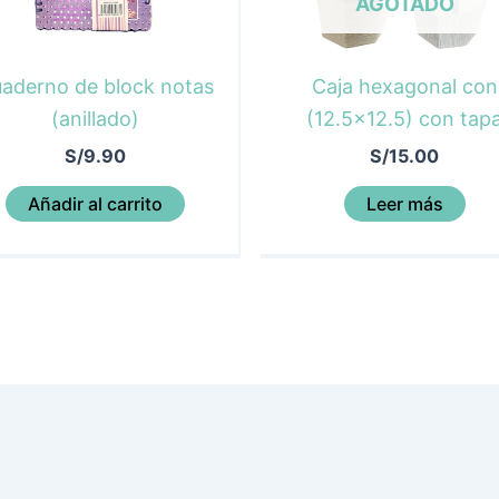
AGOTADO
aderno de block notas
Caja hexagonal con
(anillado)
(12.5×12.5) con tap
S/
9.90
S/
15.00
Añadir al carrito
Leer más