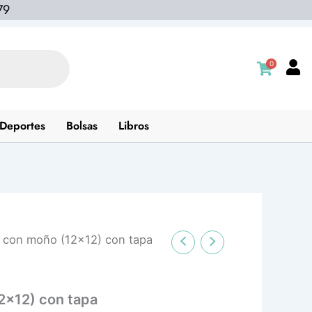
79
0
Deportes
Bolsas
Libros
 con moño (12×12) con tapa
2×12) con tapa