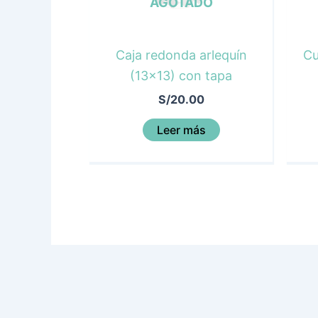
AGOTADO
Caja redonda arlequín
Cu
(13×13) con tapa
S/
20.00
Leer más