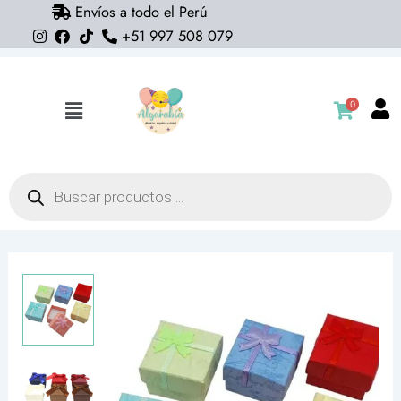
Envíos a todo el Perú
Ir
+51 997 508 079
al
contenido
0
Flyout
Menu
Búsqueda
de
productos
Caja
joyero
de
regalo
con
moño
(5x5x4)