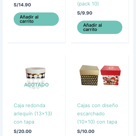
(pack 10)
S/
14.90
S/
9.90
Añadir al
carrito
Añadir al
carrito
AGOTADO
Caja redonda
Cajas con diseño
arlequín (13×13)
escarchado
con tapa
(10×10) con tapa
S/
20.00
S/
10.00