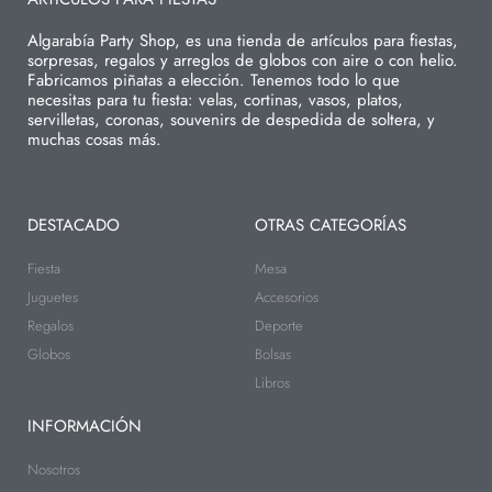
Algarabía Party Shop, es una tienda de artículos para fiestas,
sorpresas, regalos y arreglos de globos con aire o con helio.
Fabricamos piñatas a elección. Tenemos todo lo que
necesitas para tu fiesta: velas, cortinas, vasos, platos,
servilletas, coronas, souvenirs de despedida de soltera, y
muchas cosas más.
DESTACADO
OTRAS CATEGORÍAS
Fiesta
Mesa
Juguetes
Accesorios
Regalos
Deporte
Globos
Bolsas
Libros
INFORMACIÓN
Nosotros