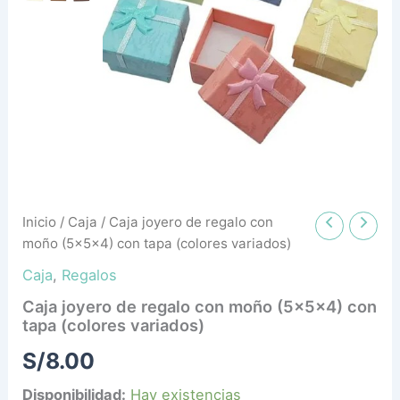
con
tapa
(colores
variados)
cantidad
Inicio
/
Caja
/ Caja joyero de regalo con
moño (5x5x4) con tapa (colores variados)
Caja
,
Regalos
Caja joyero de regalo con moño (5x5x4) con
tapa (colores variados)
S/
8.00
Disponibilidad:
Hay existencias