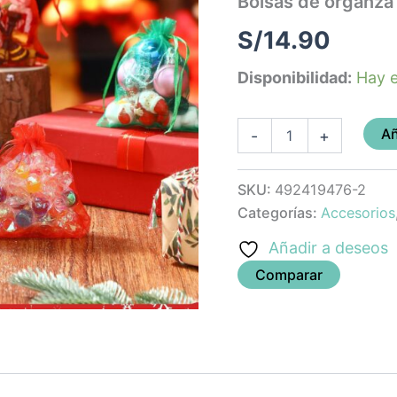
Bolsas de organza
9cm
(pack
S/
14.90
10)
cantidad
Disponibilidad:
Hay e
Añ
-
+
SKU:
492419476-2
Categorías:
Accesorios
Añadir a deseos
Comparar