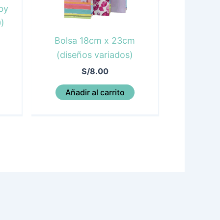
by
0)
Bolsa 18cm x 23cm
(diseños variados)
S/
8.00
Añadir al carrito