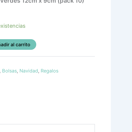
 verdes 12cm x 9cm (pack 10)
xistencias
adir al carrito
,
Bolsas
,
Navidad
,
Regalos