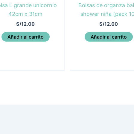
lsa L grande unicornio
Bolsas de organza ba
42cm x 31cm
shower niña (pack 1
S/
12.00
S/
12.00
Añadir al carrito
Añadir al carrito