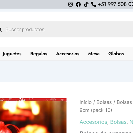
+51 997 508 0
queda
uctos
Juguetes
Regalos
Accesorios
Mesa
Globos
Bolsas
Inicio
/
Bolsas
/ Bolsas
de
9cm (pack 10)
organza
verdes
Accesorios
,
Bolsas
,
N
12cm
x