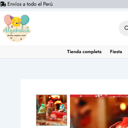
Envíos a todo el Perú
Ir
al
contenido
Bús
de
prod
Tienda completa
Fiesta