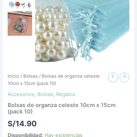
(pack
10)
cantidad
Inicio
/
Bolsas
/ Bolsas de organza celeste
10cm x 15cm (pack 10)
Accesorios
,
Bolsas
,
Regalos
Bolsas de organza celeste 10cm x 15cm
(pack 10)
S/
14.90
Disponibilidad:
Hay existencias