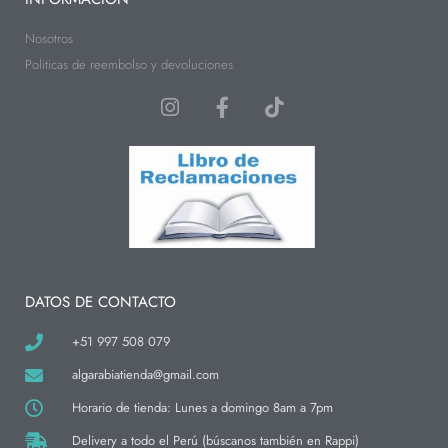
Nosotros
Politicas de reembolso y devoluciones
I
F
T
n
a
i
s
c
k
t
e
t
a
b
o
g
o
k
r
o
a
k
m
-
f
DATOS DE CONTACTO
+51 997 508 079
algarabiatienda@gmail.com
Horario de tienda: Lunes a domingo 8am a 7pm
Delivery a todo el Perú (búscanos también en Rappi)