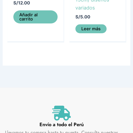
S/
12.00
variados
Añadir al
S/
5.00
carrito
Leer más
Envío a todo el Perú
Llevamos tu compra hasta tu puerta. Consulta nuestras