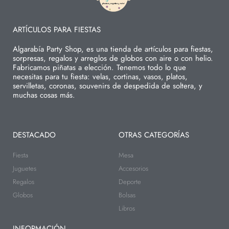
ARTÍCULOS PARA FIESTAS
Algarabía Party Shop, es una tienda de artículos para fiestas,
sorpresas, regalos y arreglos de globos con aire o con helio.
Fabricamos piñatas a elección. Tenemos todo lo que
necesitas para tu fiesta: velas, cortinas, vasos, platos,
servilletas, coronas, souvenirs de despedida de soltera, y
muchas cosas más.
DESTACADO
OTRAS CATEGORÍAS
Fiesta
Mesa
Juguetes
Accesorios
Regalos
Deporte
Globos
Bolsas
Libros
INFORMACIÓN