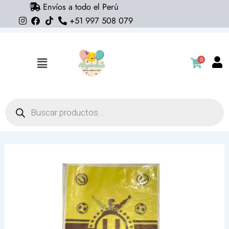
Envíos a todo el Perú
Ir
+51 997 508 079
al
contenido
0
Flyout
Menu
Búsqueda
de
productos
Bolsas
con
asa
Universitario
(pack
10)
cantidad