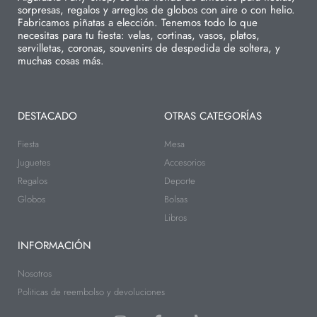
sorpresas, regalos y arreglos de globos con aire o con helio.
Fabricamos piñatas a elección. Tenemos todo lo que
necesitas para tu fiesta: velas, cortinas, vasos, platos,
servilletas, coronas, souvenirs de despedida de soltera, y
muchas cosas más.
DESTACADO
OTRAS CATEGORÍAS
Fiesta
Mesa
Juguetes
Accesorios
Regalos
Deporte
Globos
Bolsas
Libros
INFORMACIÓN
Nosotros
Politicas de reembolso y devoluciones