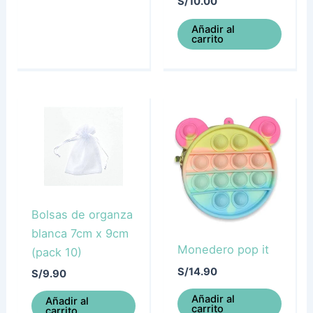
S/
10.00
Añadir al
carrito
Bolsas de organza
blanca 7cm x 9cm
Monedero pop it
(pack 10)
S/
14.90
S/
9.90
Añadir al
Añadir al
carrito
carrito