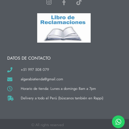
I
F
T
n
a
i
s
c
k
t
e
t
a
b
o
g
o
k
r
o
a
k
m
-
f
DATOS DE CONTACTO
+51 997 508 079
algarabiatienda@gmail.com
Horario de tienda: Lunes a domingo 8am a 7pm
Delivery a todo el Perú (búscanos también en Rappi)
© All rights reserved