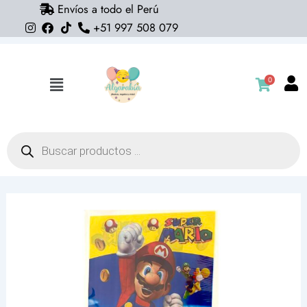
Envíos a todo el Perú
Ir
+51 997 508 079
al
contenido
0
Flyout
Menu
Búsqueda
de
productos
Bolsas
con
asa
Super
Mario
Bros
(pack