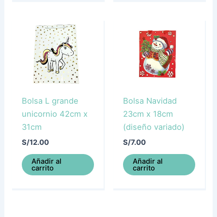
Bolsa L grande
Bolsa Navidad
unicornio 42cm x
23cm x 18cm
31cm
(diseño variado)
S/
12.00
S/
7.00
Añadir al
Añadir al
carrito
carrito