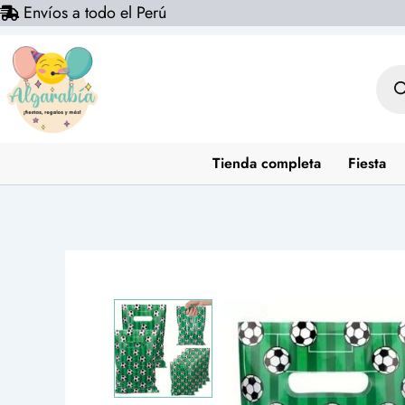
Envíos a todo el Perú
Ir
al
contenido
Bús
de
prod
Tienda completa
Fiesta