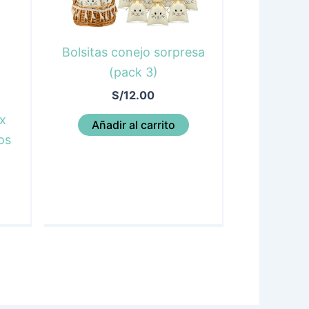
Bolsitas conejo sorpresa
(pack 3)
S/
12.00
x
Añadir al carrito
os