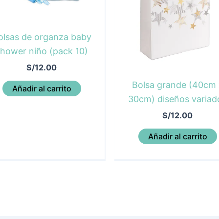
olsas de organza baby
hower niño (pack 10)
S/
12.00
Bolsa grande (40cm 
Añadir al carrito
30cm) diseños variad
S/
12.00
Añadir al carrito