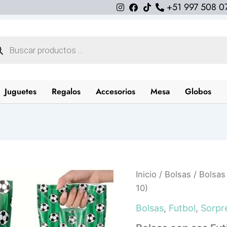
+51 997 508 0
queda
uctos
Juguetes
Regalos
Accesorios
Mesa
Globos
Inicio
/
Bolsas
/ Bolsas
10)
Bolsas
,
Futbol
,
Sorpr