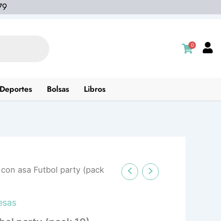
79
0
Deportes
Bolsas
Libros
 con asa Futbol party (pack
esas