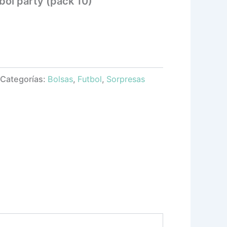
bol party (pack 10)
Categorías:
Bolsas
,
Futbol
,
Sorpresas