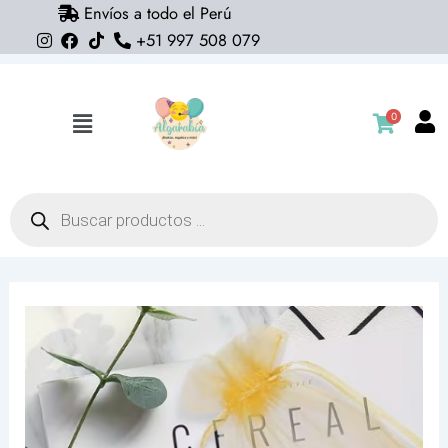
Envíos a todo el Perú
Ir
+51 997 508 079
al
contenido
0
Flyout
Menu
Búsqueda
de
productos
Bolsas
organza
dorada
9cm
x
7.5cm
(pack