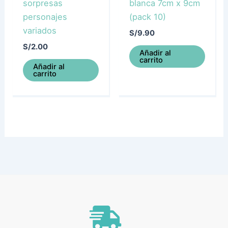
sorpresas
blanca 7cm x 9cm
personajes
(pack 10)
variados
S/
9.90
S/
2.00
Añadir al
carrito
Añadir al
carrito