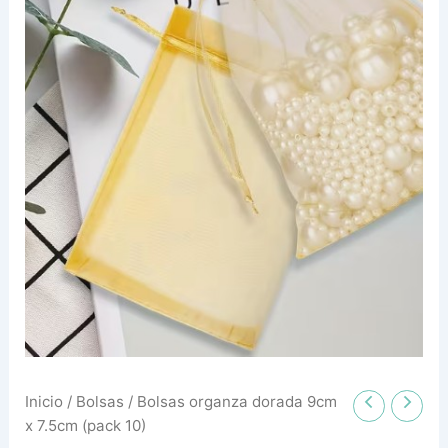
10)
cantidad
Inicio
/
Bolsas
/ Bolsas organza dorada 9cm
x 7.5cm (pack 10)