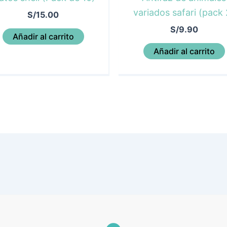
variados safari (pack 
S/
15.00
S/
9.90
Añadir al carrito
Añadir al carrito