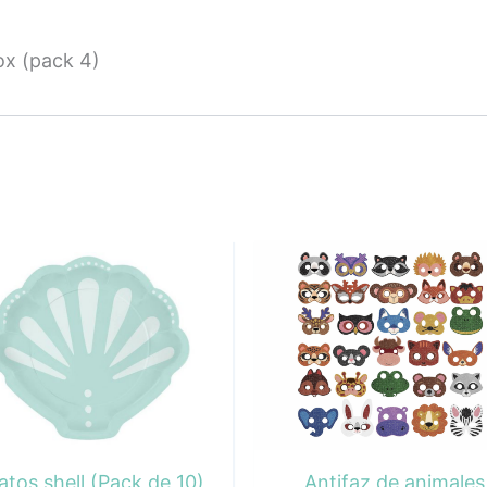
ox (pack 4)
atos shell (Pack de 10)
Antifaz de animales