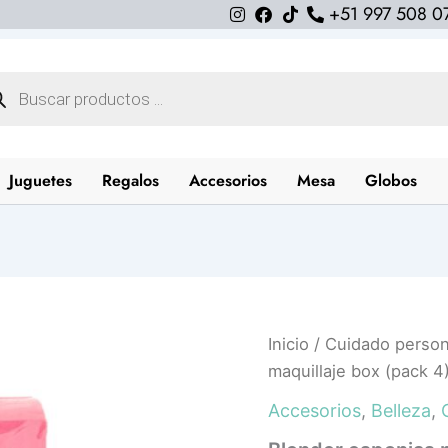
+51 997 508 0
queda
uctos
Juguetes
Regalos
Accesorios
Mesa
Globos
Blender
Inicio
/
Cuidado person
esponjas
maquillaje box (pack 4
para
maquillaje
Accesorios
,
Belleza
,
box
(pack