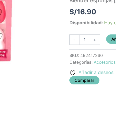
Blender esponjas p
4)
cantidad
S/
16.90
Disponibilidad:
Hay e
Añ
-
+
SKU:
492417260
Categorías:
Accesorios
Añadir a deseos
Comparar