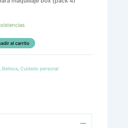
ara maquillaje box (pack 4)
xistencias
adir al carrito
,
Belleza
,
Cuidado personal