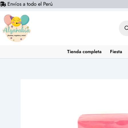
Envíos a todo el Perú
Ir
al
contenido
Bús
de
prod
Tienda completa
Fiesta