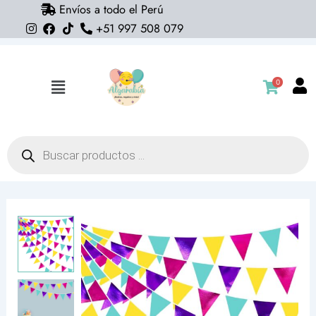
Envíos a todo el Perú
Ir
+51 997 508 079
al
contenido
0
Flyout
Menu
Búsqueda
de
productos