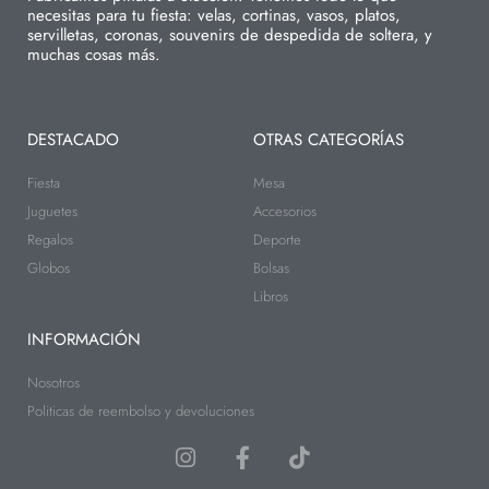
necesitas para tu fiesta: velas, cortinas, vasos, platos,
servilletas, coronas, souvenirs de despedida de soltera, y
muchas cosas más.
DESTACADO
OTRAS CATEGORÍAS
Fiesta
Mesa
Juguetes
Accesorios
Regalos
Deporte
Globos
Bolsas
Libros
INFORMACIÓN
Nosotros
Politicas de reembolso y devoluciones
I
F
T
n
a
i