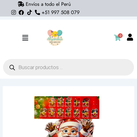
Envíos a todo el Perú
Ir
+51 997 508 079
al
contenido
0
Flyout
Menu
Búsqueda
de
productos
Banderin
Feliz
Navidad
sweet
cantidad