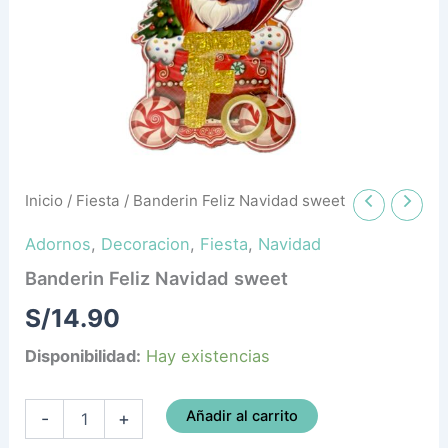
Inicio
/
Fiesta
/ Banderin Feliz Navidad sweet
Adornos
,
Decoracion
,
Fiesta
,
Navidad
Banderin Feliz Navidad sweet
S/
14.90
Disponibilidad:
Hay existencias
Añadir al carrito
-
+