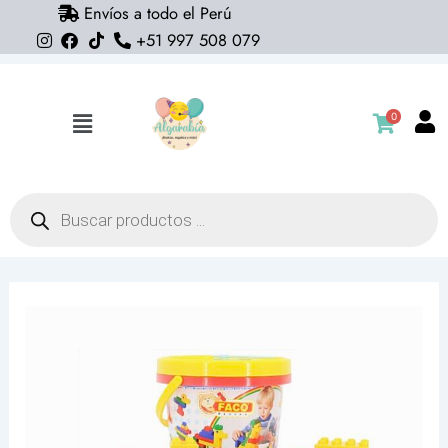
Envíos a todo el Perú
Ir
+51 997 508 079
al
contenido
0
Flyout
Menu
Búsqueda
de
productos