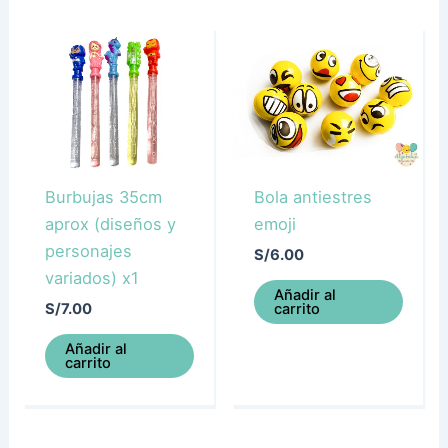
Burbujas 35cm
Bola antiestres
aprox (diseños y
emoji
personajes
S/
6.00
variados) x1
Añadir al
carrito
S/
7.00
Añadir al
carrito