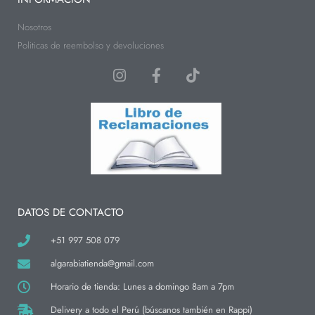
Nosotros
Politicas de reembolso y devoluciones
I
F
T
n
a
i
s
c
k
t
e
t
a
b
o
g
o
k
r
o
a
k
m
-
f
DATOS DE CONTACTO
+51 997 508 079
algarabiatienda@gmail.com
Horario de tienda: Lunes a domingo 8am a 7pm
Delivery a todo el Perú (búscanos también en Rappi)