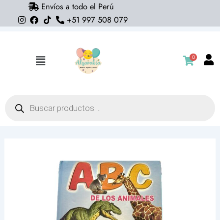
Envíos a todo el Perú
Ir
+51 997 508 079
al
contenido
0
Flyout
Menu
Búsqueda
de
productos
Libro
ABC
de
los
animales
(ingles
y