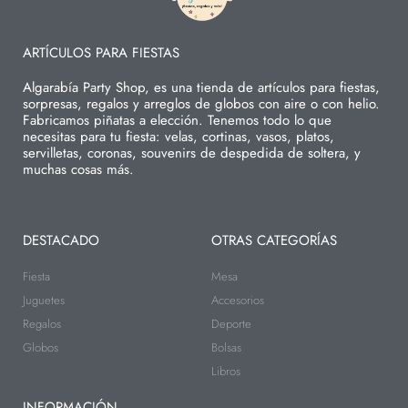
ARTÍCULOS PARA FIESTAS
Algarabía Party Shop, es una tienda de artículos para fiestas,
sorpresas, regalos y arreglos de globos con aire o con helio.
Fabricamos piñatas a elección. Tenemos todo lo que
necesitas para tu fiesta: velas, cortinas, vasos, platos,
servilletas, coronas, souvenirs de despedida de soltera, y
muchas cosas más.
DESTACADO
OTRAS CATEGORÍAS
Fiesta
Mesa
Juguetes
Accesorios
Regalos
Deporte
Globos
Bolsas
Libros
INFORMACIÓN