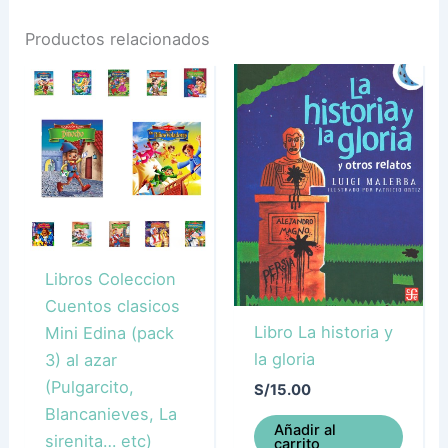
Productos relacionados
Libros Coleccion
Cuentos clasicos
Libro La historia y
Mini Edina (pack
la gloria
3) al azar
(Pulgarcito,
S/
15.00
Blancanieves, La
Añadir al
sirenita… etc)
carrito