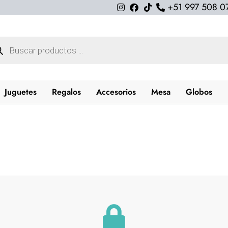
+51 997 508 0
queda
uctos
Juguetes
Regalos
Accesorios
Mesa
Globos