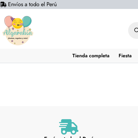
Envíos a todo el Perú
Ir
al
contenido
Bús
de
prod
Tienda completa
Fiesta