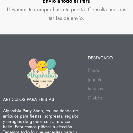
Envío a todo el Perú
Llevamos tu compra hasta tu puerta. Consulta nuestras
tarifas de envío.
DESTACADO
Fiesta
Juguetes
Regalos
Globos
ARTÍCULOS PARA FIESTAS
Algarabía Party Shop, es una tienda de
artículos para fiestas, sorpresas, regalos
y arreglos de globos con aire o con
helio. Fabricamos piñatas a elección.
Tenemos todo lo que necesitas para tu