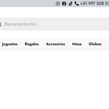
+51 997 508 0
queda
uctos
Juguetes
Regalos
Accesorios
Mesa
Globos