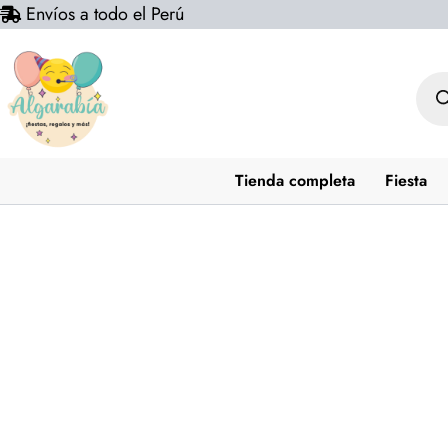
Envíos a todo el Perú
Ir
al
contenido
Bús
de
prod
Tienda completa
Fiesta