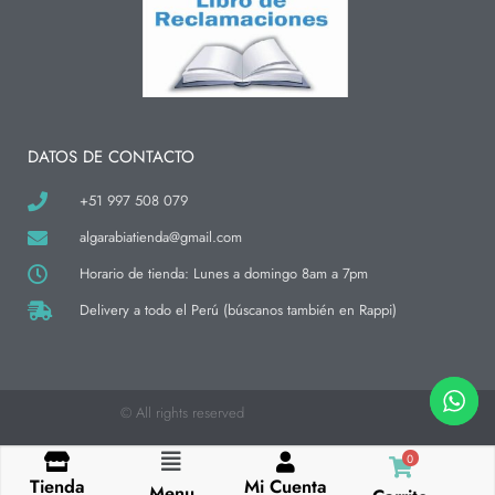
t
e
t
a
b
o
g
o
k
r
o
a
k
m
-
f
DATOS DE CONTACTO
+51 997 508 079
algarabiatienda@gmail.com
Horario de tienda: Lunes a domingo 8am a 7pm
Delivery a todo el Perú (búscanos también en Rappi)
© All rights reserved
0
Flyout
Tienda
Mi Cuenta
Menu