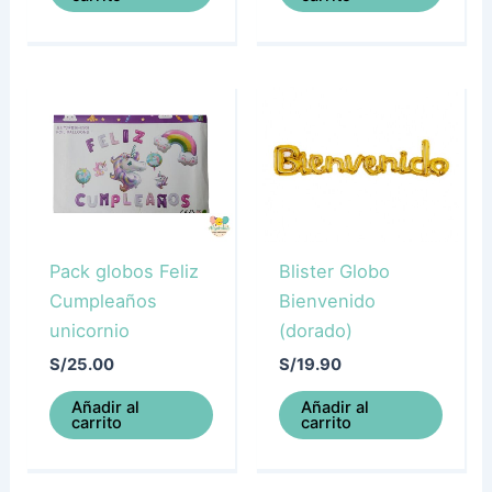
Pack globos Feliz
Blister Globo
Cumpleaños
Bienvenido
unicornio
(dorado)
S/
25.00
S/
19.90
Añadir al
Añadir al
carrito
carrito