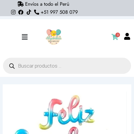
Envíos a todo el Perú
Ir
+51 997 508 079
al
contenido
0
Flyout
Menu
Búsqueda
de
productos
Blister
Globos
Feliz
Cumpleaños
(multicolor)
cantidad