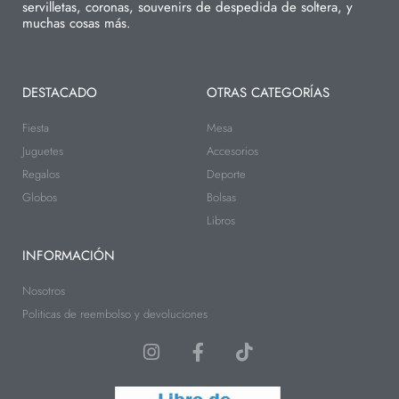
servilletas, coronas, souvenirs de despedida de soltera, y
muchas cosas más.
DESTACADO
OTRAS CATEGORÍAS
Fiesta
Mesa
Juguetes
Accesorios
Regalos
Deporte
Globos
Bolsas
Libros
INFORMACIÓN
Nosotros
Politicas de reembolso y devoluciones
I
F
T
n
a
i
s
c
k